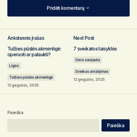
Pridėti komentarą
Pridėti komentarą
Ankstesnis įrašas
Next Post
El. pašto adresas nebus skelbiamas.
Būtini
Tulžies pūslės akmenligė:
7 sveikatos taisyklės
laukeliai pažymėti
*
operuoti ar palaukti?
Gera savijauta
Ligos
Komentaras
*
Sveikas amžėjimas
Tulžies pūslės akmenligė
12 gegužės, 2025
12 gegužės, 2025
Vardas
*
Paieška
El. pašto adresas
*
Paieška