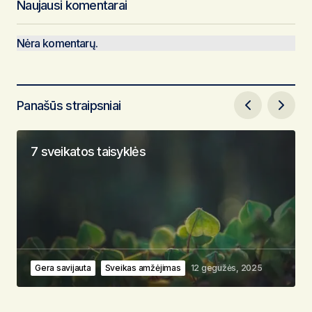
Naujausi komentarai
Nėra komentarų.
Panašūs straipsniai
7 sveikatos taisyklės
Gera savijauta
Sveikas amžėjimas
12 gegužės, 2025