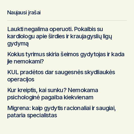
Noriu savo interneto naršyklėje išsaugoti vardą,
el. pašto adresą ir interneto puslapį, kad jų
Naujausi įrašai
nebereiktų įvesti iš naujo, kai kitą kartą vėl
norėsiu parašyti komentarą.
Laukti negalima operuoti. Pokalbis su
Pateikti komentarą
kardiologu apie širdies ir kraujagyslių ligų
gydymą
Kokius tyrimus skiria šeimos gydytojas ir kada
jie nemokami?
KUL pradėtos dar saugesnės skydliaukės
operacijos
Kur kreiptis, kai sunku? Nemokama
psichologinė pagalba kiekvienam
Migrena: kaip gydytis racionaliai ir saugiai,
pataria specialistas