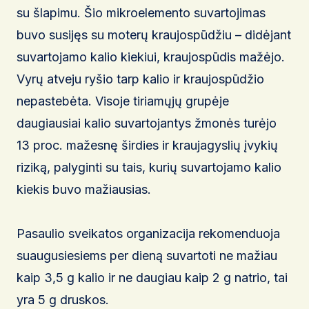
su šlapimu. Šio mikroelemento suvartojimas
buvo susijęs su moterų kraujospūdžiu – didėjant
suvartojamo kalio kiekiui, kraujospūdis mažėjo.
Vyrų atveju ryšio tarp kalio ir kraujospūdžio
nepastebėta. Visoje tiriamųjų grupėje
daugiausiai kalio suvartojantys žmonės turėjo
13 proc. mažesnę širdies ir kraujagyslių įvykių
riziką, palyginti su tais, kurių suvartojamo kalio
kiekis buvo mažiausias.
Pasaulio sveikatos organizacija rekomenduoja
suaugusiesiems per dieną suvartoti ne mažiau
kaip 3,5 g kalio ir ne daugiau kaip 2 g natrio, tai
yra 5 g druskos.