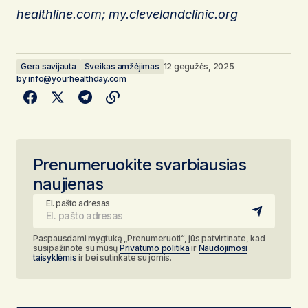
healthline.com; my.clevelandclinic.org
Gera savijauta
Sveikas amžėjimas
12 gegužės, 2025
by
info@yourhealthday.com
Prenumeruokite svarbiausias
naujienas
El. pašto adresas
Paspausdami mygtuką „Prenumeruoti“, jūs patvirtinate, kad
susipažinote su mūsų
Privatumo politika
ir
Naudojimosi
taisyklėmis
ir bei sutinkate su jomis.