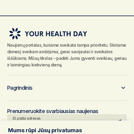
Naujienų portalas, kuriame sveikata tampa prioritetu. Skiriame
dėmesį sveikam amžėjimui, gerai savijautai ir sveikatos
iššūkiams. Mūsų tikslas – padėti Jums gyventi sveikiau, geriau
ir laimingiau kiekvieną dieną.
Pagrindinis
Prenumeruokite svarbiausias naujienas
El. pašto adresas
Mums rūpi Jūsų privatumas
Paspausdami mygtuką „Prenumeruoti“, jūs patvirtinate, kad