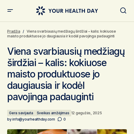
Viena svarbiausių medžiagų širdžiai – kalis: kokiuose
maisto produktuose jo daugiausia ir kodėl pavojinga
Pradžia
Viena svarbiausių medžiagų širdžiai – kalis: kokiuose
padauginti
maisto produktuose jo daugiausia ir kodėl pavojinga padauginti
Viena svarbiausių medžiagų
širdžiai – kalis: kokiuose
maisto produktuose jo
daugiausia ir kodėl
pavojinga padauginti
Gera savijauta
Sveikas amžėjimas
12 gegužės, 2025
by
info@yourhealthday.com
0