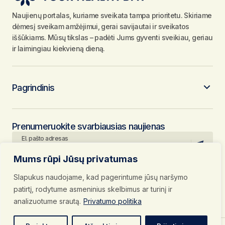
Naujienų portalas, kuriame sveikata tampa prioritetu. Skiriame
dėmesį sveikam amžėjimui, gerai savijautai ir sveikatos
iššūkiams. Mūsų tikslas – padėti Jums gyventi sveikiau, geriau
ir laimingiau kiekvieną dieną.
Pagrindinis
Prenumeruokite svarbiausias naujienas
El. pašto adresas
Mums rūpi Jūsų privatumas
Paspausdami mygtuką „Prenumeruoti“, jūs patvirtinate, kad
susipažinote su mūsų
Privatumo politika
ir
Naudojimosi taisyklėmis
ir
Slapukus naudojame, kad pagerintume jūsų naršymo
bei sutinkate su jomis.
Sekite mus socialiniuose tinkluose
patirtį, rodytume asmeninius skelbimus ar turinį ir
analizuotume srautą.
Privatumo politika