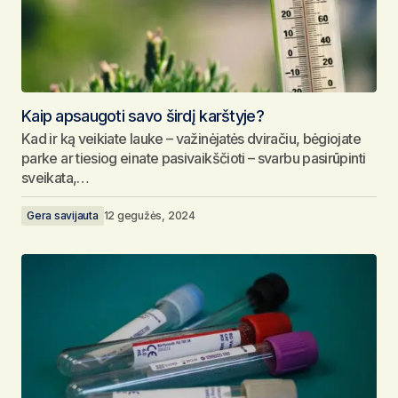
Kaip apsaugoti savo širdį karštyje?
Kad ir ką veikiate lauke – važinėjatės dviračiu, bėgiojate
parke ar tiesiog einate pasivaikščioti – svarbu pasirūpinti
sveikata,…
Gera savijauta
12 gegužės, 2024