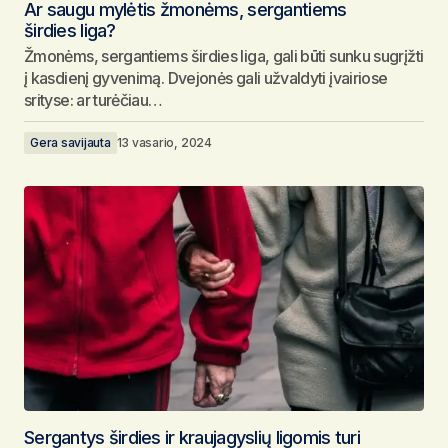
Ar saugu mylėtis žmonėms, sergantiems
širdies liga?
Žmonėms, sergantiems širdies liga, gali būti sunku sugrįžti
į kasdienį gyvenimą. Dvejonės gali užvaldyti įvairiose
srityse: ar turėčiau…
Gera savijauta
13 vasario, 2024
Sergantys širdies ir kraujagyslių ligomis turi