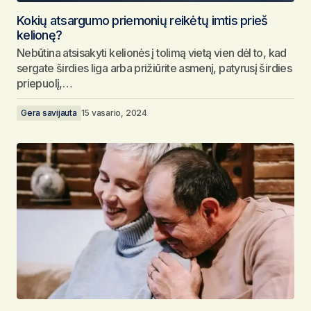
Kokių atsargumo priemonių reikėtų imtis prieš
kelionę?
Nebūtina atsisakyti kelionės į tolimą vietą vien dėl to, kad
sergate širdies liga arba prižiūrite asmenį, patyrusį širdies
priepuolį,…
Gera savijauta
15 vasario, 2024