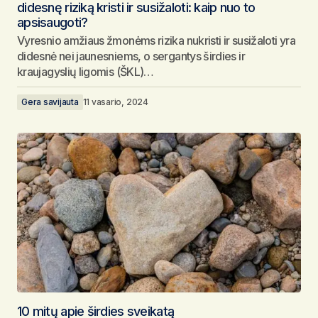
didesnę riziką kristi ir susižaloti: kaip nuo to
apsisaugoti?
Vyresnio amžiaus žmonėms rizika nukristi ir susižaloti yra
didesnė nei jaunesniems, o sergantys širdies ir
kraujagyslių ligomis (ŠKL)…
Gera savijauta
11 vasario, 2024
10 mitų apie širdies sveikatą