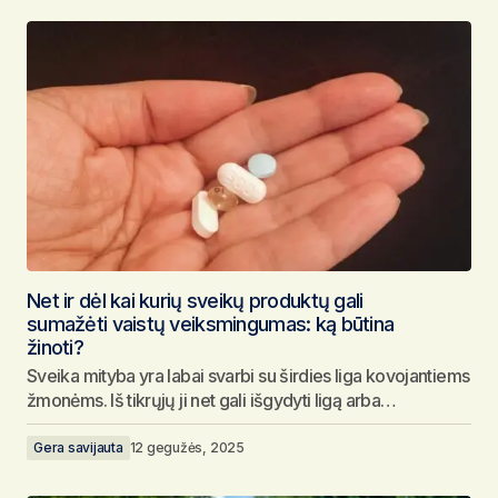
Net ir dėl kai kurių sveikų produktų gali
sumažėti vaistų veiksmingumas: ką būtina
žinoti?
Sveika mityba yra labai svarbi su širdies liga kovojantiems
žmonėms. Iš tikrųjų ji net gali išgydyti ligą arba…
Gera savijauta
12 gegužės, 2025