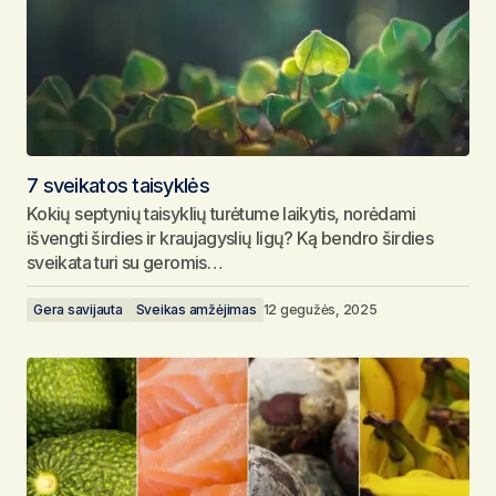
7 sveikatos taisyklės
Kokių septynių taisyklių turėtume laikytis, norėdami
išvengti širdies ir kraujagyslių ligų? Ką bendro širdies
sveikata turi su geromis…
Gera savijauta
Sveikas amžėjimas
12 gegužės, 2025