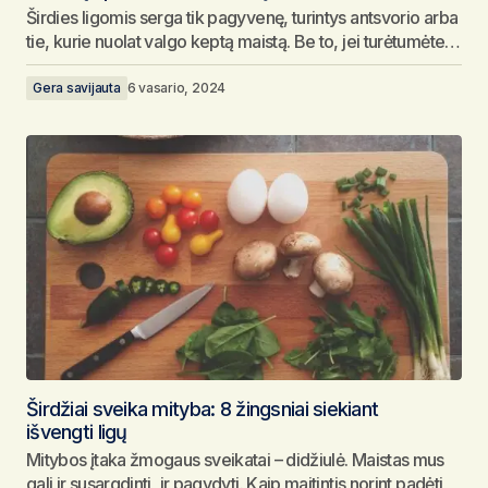
Širdies ligomis serga tik pagyvenę, turintys antsvorio arba
tie, kurie nuolat valgo keptą maistą. Be to, jei turėtumėte…
Gera savijauta
6 vasario, 2024
Širdžiai sveika mityba: 8 žingsniai siekiant
išvengti ligų
Mitybos įtaka žmogaus sveikatai – didžiulė. Maistas mus
gali ir susargdinti, ir pagydyti. Kaip maitintis norint padėti