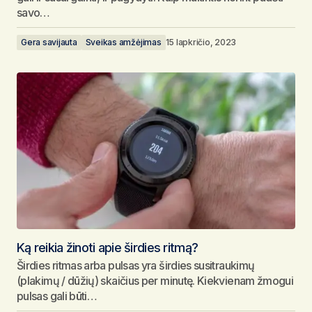
savo…
Gera savijauta
Sveikas amžėjimas
15 lapkričio, 2023
Ką reikia žinoti apie širdies ritmą?
Širdies ritmas arba pulsas yra širdies susitraukimų
(plakimų / dūžių) skaičius per minutę. Kiekvienam žmogui
pulsas gali būti…