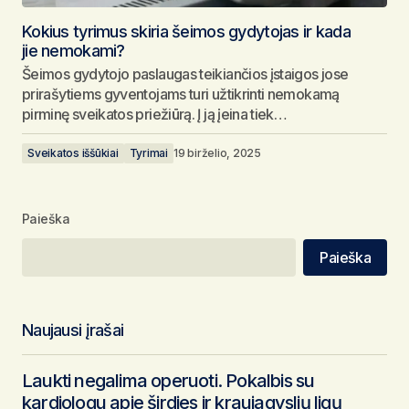
Kokius tyrimus skiria šeimos gydytojas ir kada
jie nemokami?
Šeimos gydytojo paslaugas teikiančios įstaigos jose
prirašytiems gyventojams turi užtikrinti nemokamą
pirminę sveikatos priežiūrą. Į ją įeina tiek…
Sveikatos iššūkiai
Tyrimai
19 birželio, 2025
Paieška
Paieška
Naujausi įrašai
Laukti negalima operuoti. Pokalbis su
kardiologu apie širdies ir kraujagyslių ligų