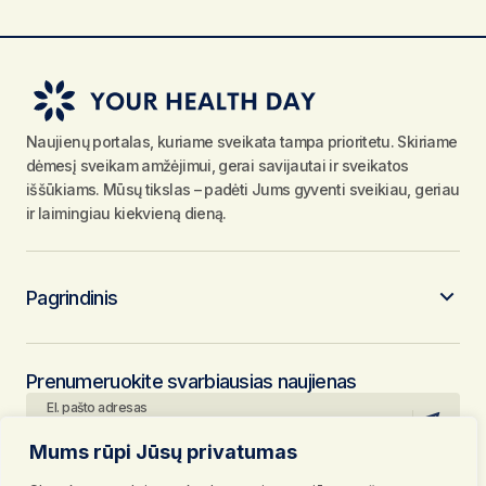
Naujienų portalas, kuriame sveikata tampa prioritetu. Skiriame
dėmesį sveikam amžėjimui, gerai savijautai ir sveikatos
iššūkiams. Mūsų tikslas – padėti Jums gyventi sveikiau, geriau
ir laimingiau kiekvieną dieną.
Pagrindinis
Prenumeruokite svarbiausias naujienas
El. pašto adresas
Mums rūpi Jūsų privatumas
Paspausdami mygtuką „Prenumeruoti“, jūs patvirtinate, kad
susipažinote su mūsų
Privatumo politika
ir
Naudojimosi taisyklėmis
ir