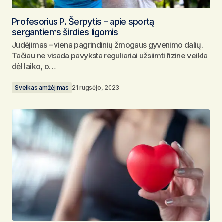
Profesorius P. Šerpytis – apie sportą
sergantiems širdies ligomis
Judėjimas – viena pagrindinių žmogaus gyvenimo dalių.
Tačiau ne visada pavyksta reguliariai užsiimti fizine veikla
dėl laiko, o…
Sveikas amžėjimas
21 rugsėjo, 2023