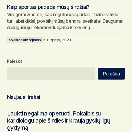
Kaip sportas padeda mūsų širdžiai?
Visi gerai žinome, kad reguliarus sportas ir fizinė veikla
turi labai didelį poveikį mūsų bendrai sveikatai. Daugumai
suaugusiųjų rekomenduojama kiekvieną…
Sveikas amžėjimas
21 rugsėjo, 2023
Paieška
Paieška
Naujausi įrašai
Laukti negalima operuoti. Pokalbis su
kardiologu apie širdies ir kraujagyslių ligų
gydymą