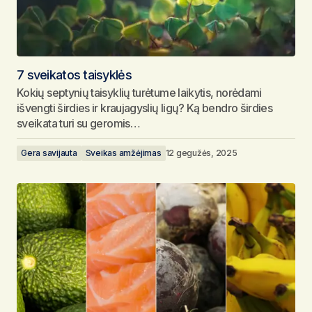
7 sveikatos taisyklės
Kokių septynių taisyklių turėtume laikytis, norėdami
išvengti širdies ir kraujagyslių ligų? Ką bendro širdies
sveikata turi su geromis…
Gera savijauta
Sveikas amžėjimas
12 gegužės, 2025