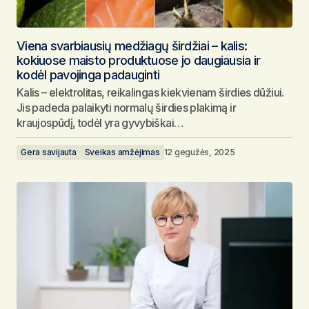
Viena svarbiausių medžiagų širdžiai – kalis:
kokiuose maisto produktuose jo daugiausia ir
kodėl pavojinga padauginti
Kalis – elektrolitas, reikalingas kiekvienam širdies dūžiui.
Jis padeda palaikyti normalų širdies plakimą ir
kraujospūdį, todėl yra gyvybiškai…
Gera savijauta
Sveikas amžėjimas
12 gegužės, 2025