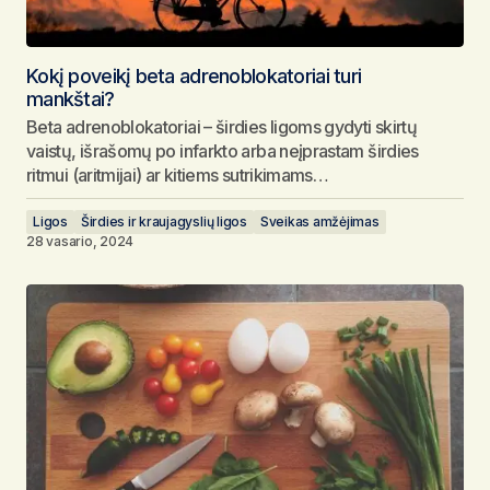
Kokį poveikį beta adrenoblokatoriai turi
mankštai?
Beta adrenoblokatoriai – širdies ligoms gydyti skirtų
vaistų, išrašomų po infarkto arba neįprastam širdies
ritmui (aritmijai) ar kitiems sutrikimams…
Ligos
Širdies ir kraujagyslių ligos
Sveikas amžėjimas
28 vasario, 2024