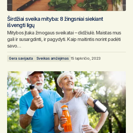
Širdžiai sveika mityba: 8 žingsniai siekiant
išvengti ligų
Mitybos įtaka žmogaus sveikatai – didžiulė. Maistas mus
gali ir susargdinti, ir pagydyti. Kaip maitintis norint padėti
savo…
Gera savijauta
Sveikas amžėjimas
15 lapkričio, 2023