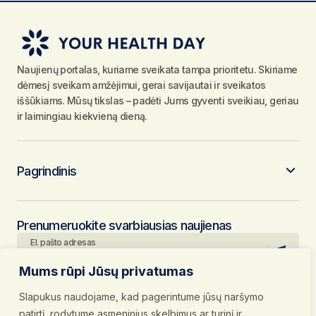
Naujienų portalas, kuriame sveikata tampa prioritetu. Skiriame
dėmesį sveikam amžėjimui, gerai savijautai ir sveikatos
iššūkiams. Mūsų tikslas – padėti Jums gyventi sveikiau, geriau
ir laimingiau kiekvieną dieną.
Pagrindinis
Prenumeruokite svarbiausias naujienas
El. pašto adresas
Mums rūpi Jūsų privatumas
Paspausdami mygtuką „Prenumeruoti“, jūs patvirtinate, kad
susipažinote su mūsų
Privatumo politika
ir
Naudojimosi taisyklėmis
ir
Slapukus naudojame, kad pagerintume jūsų naršymo
bei sutinkate su jomis.
Sekite mus socialiniuose tinkluose
patirtį, rodytume asmeninius skelbimus ar turinį ir