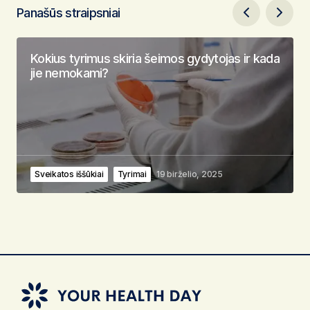
Panašūs straipsniai
Kokius tyrimus skiria šeimos gydytojas ir kada
jie nemokami?
Sveikatos iššūkiai
Tyrimai
19 birželio, 2025