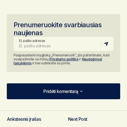
Prenumeruokite svarbiausias
naujienas
El. pašto adresas
Paspausdami mygtuką „Prenumeruoti“, jūs patvirtinate, kad
susipažinote su mūsų
Privatumo politika
ir
Naudojimosi
taisyklėmis
ir bei sutinkate su jomis.
Pridėti komentarą
Pridėti komentarą
Ankstesnis įrašas
Next Post
El. pašto adresas nebus skelbiamas.
Būtini