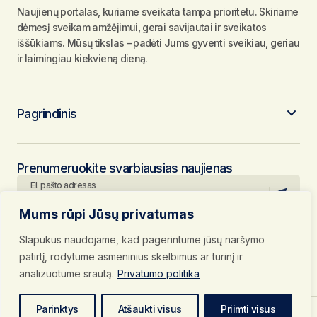
Naujienų portalas, kuriame sveikata tampa prioritetu. Skiriame
dėmesį sveikam amžėjimui, gerai savijautai ir sveikatos
iššūkiams. Mūsų tikslas – padėti Jums gyventi sveikiau, geriau
ir laimingiau kiekvieną dieną.
Pagrindinis
Prenumeruokite svarbiausias naujienas
El. pašto adresas
Mums rūpi Jūsų privatumas
Paspausdami mygtuką „Prenumeruoti“, jūs patvirtinate, kad
susipažinote su mūsų
Privatumo politika
ir
Naudojimosi taisyklėmis
ir
Slapukus naudojame, kad pagerintume jūsų naršymo
bei sutinkate su jomis.
Sekite mus socialiniuose tinkluose
patirtį, rodytume asmeninius skelbimus ar turinį ir
analizuotume srautą.
Privatumo politika
Parinktys
Atšaukti visus
Priimti visus
Privatumo politika
Naudojimosi taisyklės