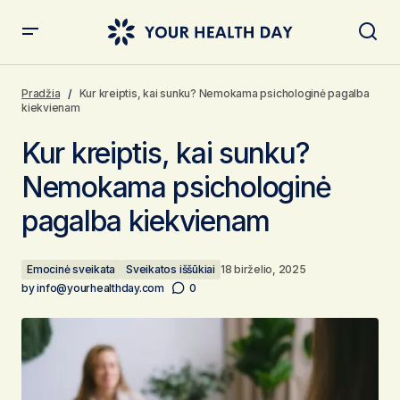
Kur kreiptis, kai sunku? Nemokama psichologinė
pagalba kiekvienam
Pradžia
Kur kreiptis, kai sunku? Nemokama psichologinė pagalba
kiekvienam
Kur kreiptis, kai sunku?
Nemokama psichologinė
pagalba kiekvienam
Emocinė sveikata
Sveikatos iššūkiai
18 birželio, 2025
by
info@yourhealthday.com
0