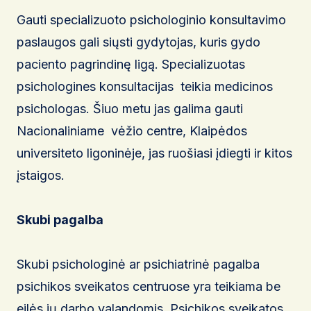
Gauti specializuoto psichologinio konsultavimo
paslaugos gali siųsti gydytojas, kuris gydo
paciento pagrindinę ligą. Specializuotas
psichologines konsultacijas teikia medicinos
psichologas. Šiuo metu jas galima gauti
Nacionaliniame vėžio centre, Klaipėdos
universiteto ligoninėje, jas ruošiasi įdiegti ir kitos
įstaigos.
Skubi pagalba
Skubi psichologinė ar psichiatrinė pagalba
psichikos sveikatos centruose yra teikiama be
eilės jų darbo valandomis. Psichikos sveikatos