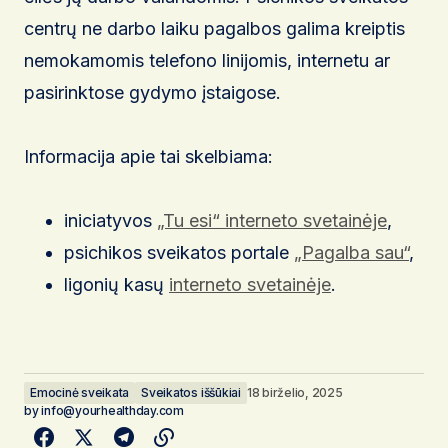
centrų ne darbo laiku pagalbos galima kreiptis
nemokamomis telefono linijomis, internetu ar
pasirinktose gydymo įstaigose.
Informacija apie tai skelbiama:
iniciatyvos
„Tu esi“ interneto svetainėje
,
psichikos sveikatos portale
„Pagalba sau“
,
ligonių kasų
interneto svetainėje
.
Emocinė sveikata
Sveikatos iššūkiai
18 birželio, 2025
by
info@yourhealthday.com