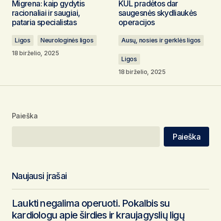
Migrena: kaip gydytis
KUL pradėtos dar
laukeliai pažymėti
*
racionaliai ir saugiai,
saugesnės skydliaukės
pataria specialistas
operacijos
Komentaras
*
Ligos
Neurologinės ligos
Ausų, nosies ir gerklės ligos
18 birželio, 2025
Ligos
18 birželio, 2025
Vardas
*
Paieška
El. pašto adresas
*
Paieška
Noriu savo interneto naršyklėje išsaugoti vardą,
el. pašto adresą ir interneto puslapį, kad jų
nebereiktų įvesti iš naujo, kai kitą kartą vėl
norėsiu parašyti komentarą.
Naujausi įrašai
Laukti negalima operuoti. Pokalbis su
Pateikti komentarą
kardiologu apie širdies ir kraujagyslių ligų