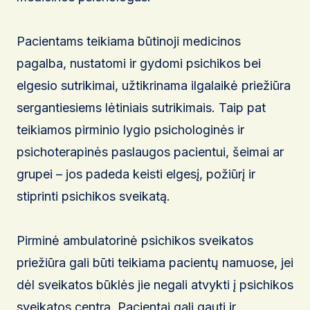
Pacientams teikiama būtinoji medicinos
pagalba, nustatomi ir gydomi psichikos bei
elgesio sutrikimai, užtikrinama ilgalaikė priežiūra
sergantiesiems lėtiniais sutrikimais. Taip pat
teikiamos pirminio lygio psichologinės ir
psichoterapinės paslaugos pacientui, šeimai ar
grupei – jos padeda keisti elgesį, požiūrį ir
stiprinti psichikos sveikatą.
Pirminė ambulatorinė psichikos sveikatos
priežiūra gali būti teikiama pacientų namuose, jei
dėl sveikatos būklės jie negali atvykti į psichikos
sveikatos centrą. Pacientai gali gauti ir