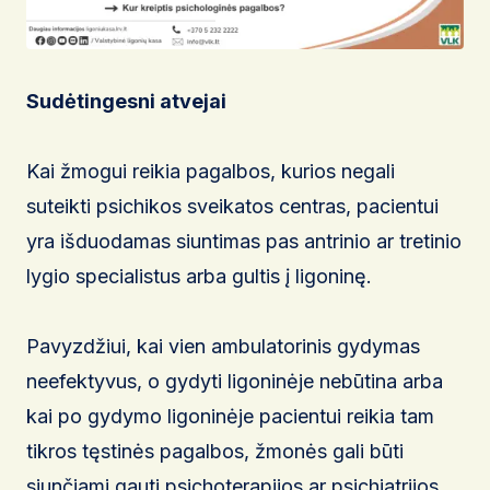
Sudėtingesni atvejai
Kai žmogui reikia pagalbos, kurios negali
suteikti psichikos sveikatos centras, pacientui
yra išduodamas siuntimas pas antrinio ar tretinio
lygio specialistus arba gultis į ligoninę.
Pavyzdžiui, kai vien ambulatorinis gydymas
neefektyvus, o gydyti ligoninėje nebūtina arba
kai po gydymo ligoninėje pacientui reikia tam
tikros tęstinės pagalbos, žmonės gali būti
siunčiami gauti psichoterapijos ar psichiatrijos