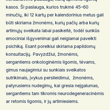
kasos. Ši paslauga, kurios trukmė 45–60
minučių, iki 12 kartų per kalendorinius metus gali
būti skiriama žmonėms, kurių pačių arba kurių
artimųjų sveikata labai pasikeitė, todėl sunkūs
emociniai išgyvenimai gali neigiamai paveikti
psichiką. Esant poreikiui skiriama papildomų
konsultacijų. Pavyzdžiui, žmonėms,
sergantiems onkologinėmis ligomis, tėvams,
gimus naujagimiui su sunkiais sveikatos
sutrikimais, įvykus persileidimui, žmonėms,
patyrusiems nudegimų, kai gresia neįgalumas,
sergantiems tam tikromis neurodegeneracinėmis
ar retomis ligomis, ir jų artimiesiems.