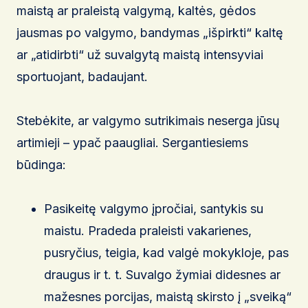
maistą ar praleistą valgymą, kaltės, gėdos
jausmas po valgymo, bandymas „išpirkti“ kaltę
ar „atidirbti“ už suvalgytą maistą intensyviai
sportuojant, badaujant.
Stebėkite, ar valgymo sutrikimais neserga jūsų
artimieji – ypač paaugliai. Sergantiesiems
būdinga:
Pasikeitę valgymo įpročiai, santykis su
maistu. Pradeda praleisti vakarienes,
pusryčius, teigia, kad valgė mokykloje, pas
draugus ir t. t. Suvalgo žymiai didesnes ar
mažesnes porcijas, maistą skirsto į „sveiką“