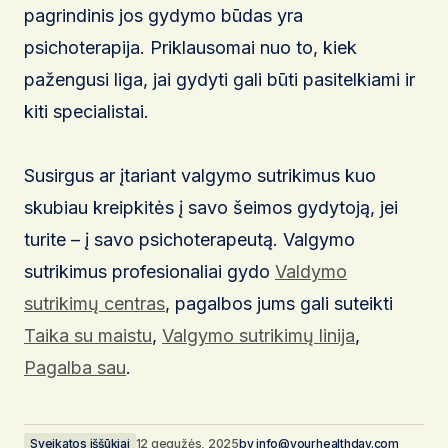
pagrindinis jos gydymo būdas yra
psichoterapija. Priklausomai nuo to, kiek
pažengusi liga, jai gydyti gali būti pasitelkiami ir
kiti specialistai.
Susirgus ar įtariant valgymo sutrikimus kuo
skubiau kreipkitės į savo šeimos gydytoją, jei
turite – į savo psichoterapeutą. Valgymo
sutrikimus profesionaliai gydo
Valdymo
sutrikimų centras
, pagalbos jums gali suteikti
Taika su maistu
,
Valgymo sutrikimų linija
,
Pagalba sau
.
Sveikatos iššūkiai
12 gegužės, 2025
by
info@yourhealthday.com