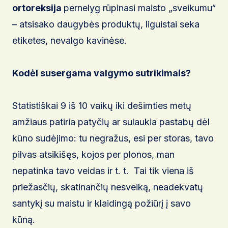
ortoreksija
pernelyg rūpinasi maisto „sveikumu“
– atsisako daugybės produktų, liguistai seka
etiketes, nevalgo kavinėse.
Kodėl susergama valgymo sutrikimais?
Statistiškai 9 iš 10 vaikų iki dešimties metų
amžiaus patiria patyčių ar sulaukia pastabų dėl
kūno sudėjimo: tu negražus, esi per storas, tavo
pilvas atsikišęs, kojos per plonos, man
nepatinka tavo veidas ir t. t. Tai tik viena iš
priežasčių, skatinančių nesveiką, neadekvatų
santykį su maistu ir klaidingą požiūrį į savo
kūną.