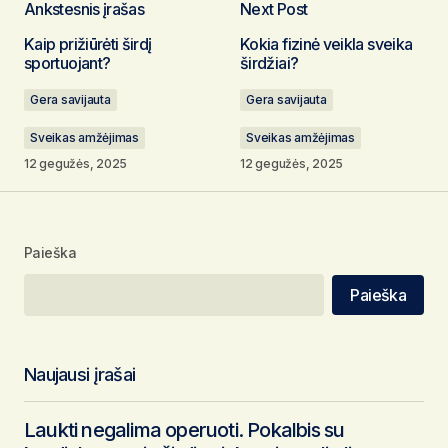
Ankstesnis įrašas
Next Post
El. pašto adresas nebus skelbiamas.
Būtini
Kaip prižiūrėti širdį
Kokia fizinė veikla sveika
laukeliai pažymėti
*
sportuojant?
širdžiai?
Gera savijauta
Gera savijauta
Komentaras
*
Sveikas amžėjimas
Sveikas amžėjimas
12 gegužės, 2025
12 gegužės, 2025
Vardas
*
Paieška
El. pašto adresas
*
Paieška
Noriu savo interneto naršyklėje išsaugoti vardą,
el. pašto adresą ir interneto puslapį, kad jų
Naujausi įrašai
nebereiktų įvesti iš naujo, kai kitą kartą vėl
norėsiu parašyti komentarą.
Laukti negalima operuoti. Pokalbis su