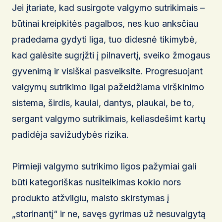
Jei įtariate, kad susirgote valgymo sutrikimais –
būtinai kreipkitės pagalbos, nes kuo anksčiau
pradedama gydyti liga, tuo didesnė tikimybė,
kad galėsite sugrįžti į pilnavertį, sveiko žmogaus
gyvenimą ir visiškai pasveiksite. Progresuojant
valgymų sutrikimo ligai pažeidžiama virškinimo
sistema, širdis, kaulai, dantys, plaukai, be to,
sergant valgymo sutrikimais, keliasdešimt kartų
padidėja savižudybės rizika.
Pirmieji valgymo sutrikimo ligos pažymiai gali
būti kategoriškas nusiteikimas kokio nors
produkto atžvilgiu, maisto skirstymas į
„storinantį“ ir ne, savęs gyrimas už nesuvalgytą