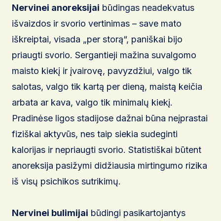
Nervinei anoreksijai
būdingas neadekvatus
išvaizdos ir svorio vertinimas – save mato
iškreiptai, visada „per storą“, paniškai bijo
priaugti svorio. Sergantieji mažina suvalgomo
maisto kiekį ir įvairovę, pavyzdžiui, valgo tik
salotas, valgo tik kartą per dieną, maistą keičia
arbata ar kava, valgo tik minimalų kiekį.
Pradinėse ligos stadijose dažnai būna neįprastai
fiziškai aktyvūs, nes taip siekia sudeginti
kalorijas ir nepriaugti svorio. Statistiškai būtent
anoreksija pasižymi didžiausia mirtingumo rizika
iš visų psichikos sutrikimų.
Nervinei bulimijai
būdingi pasikartojantys