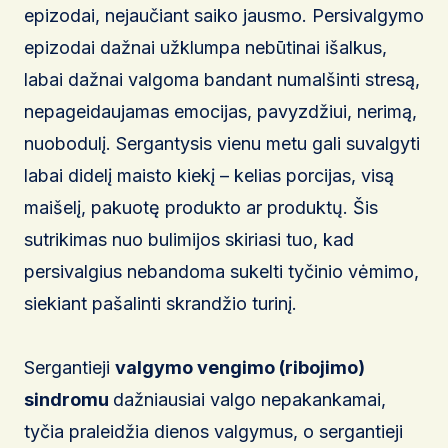
epizodai, nejaučiant saiko jausmo. Persivalgymo
epizodai dažnai užklumpa nebūtinai išalkus,
labai dažnai valgoma bandant numalšinti stresą,
nepageidaujamas emocijas, pavyzdžiui, nerimą,
nuobodulį. Sergantysis vienu metu gali suvalgyti
labai didelį maisto kiekį – kelias porcijas, visą
maišelį, pakuotę produkto ar produktų. Šis
sutrikimas nuo bulimijos skiriasi tuo, kad
persivalgius nebandoma sukelti tyčinio vėmimo,
siekiant pašalinti skrandžio turinį.
Sergantieji
valgymo vengimo (ribojimo)
sindromu
dažniausiai valgo nepakankamai,
tyčia praleidžia dienos valgymus, o sergantieji