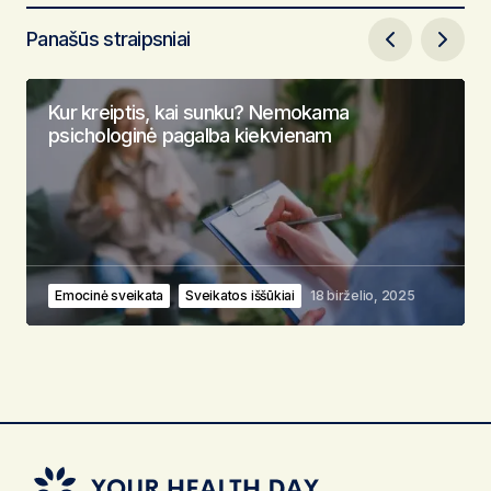
Panašūs straipsniai
Kur kreiptis, kai sunku? Nemokama
psichologinė pagalba kiekvienam
Emocinė sveikata
Sveikatos iššūkiai
18 birželio, 2025