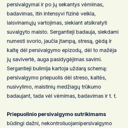
persivalgymai ir po jų sekantys vėmimas,
badavimas, itin intensyvi fizinė veikla,
laisvinamųjų vartojimas, siekiant atsikratyti
suvalgyto maisto. Sergantieji badauja, siekdami
numesti svorio, jaučia įtampą, stresą, gėdą ir
kaltę dėl persivalgymo epizodų, dėl to mažėja
jų savivertė, auga pasidygėjimas savimi.
Sergantieji bulimija kartoja uždarą schemą:
persivalgymo priepuolis dėl streso, kaltės,
nusivylimo, maistinių medžiagų trūkumo
badaujant, tada vėl vėmimas, badavimas ir t. t.
Priepuolinio persivalgymo sutrikimams
būdingi dažni, nekontroliuojamipersivalgymo