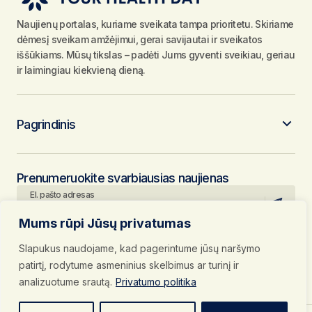
Naujienų portalas, kuriame sveikata tampa prioritetu. Skiriame
dėmesį sveikam amžėjimui, gerai savijautai ir sveikatos
iššūkiams. Mūsų tikslas – padėti Jums gyventi sveikiau, geriau
ir laimingiau kiekvieną dieną.
Pagrindinis
Prenumeruokite svarbiausias naujienas
El. pašto adresas
Mums rūpi Jūsų privatumas
Paspausdami mygtuką „Prenumeruoti“, jūs patvirtinate, kad
susipažinote su mūsų
Privatumo politika
ir
Naudojimosi taisyklėmis
ir
Slapukus naudojame, kad pagerintume jūsų naršymo
bei sutinkate su jomis.
Sekite mus socialiniuose tinkluose
patirtį, rodytume asmeninius skelbimus ar turinį ir
analizuotume srautą.
Privatumo politika