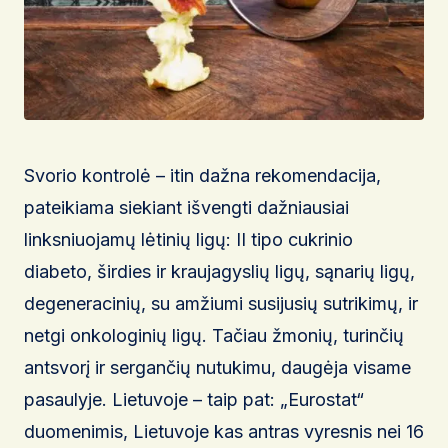
Svorio kontrolė – itin dažna rekomendacija,
pateikiama siekiant išvengti dažniausiai
linksniuojamų lėtinių ligų: II tipo cukrinio
diabeto, širdies ir kraujagyslių ligų, sąnarių ligų,
degeneracinių, su amžiumi susijusių sutrikimų, ir
netgi onkologinių ligų. Tačiau žmonių, turinčių
antsvorį ir sergančių nutukimu, daugėja visame
pasaulyje. Lietuvoje – taip pat: „Eurostat“
duomenimis, Lietuvoje kas antras vyresnis nei 16