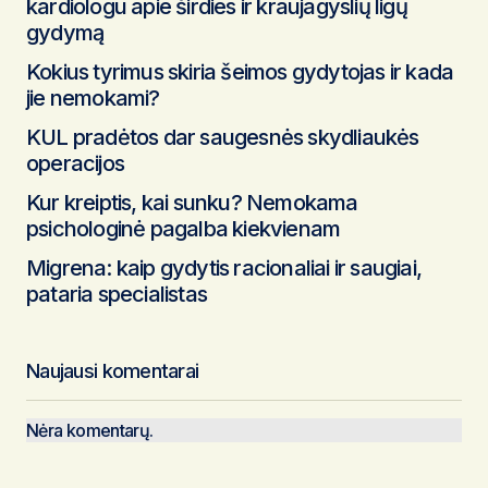
Pateikti komentarą
kardiologu apie širdies ir kraujagyslių ligų
gydymą
Kokius tyrimus skiria šeimos gydytojas ir kada
jie nemokami?
KUL pradėtos dar saugesnės skydliaukės
operacijos
Kur kreiptis, kai sunku? Nemokama
psichologinė pagalba kiekvienam
Migrena: kaip gydytis racionaliai ir saugiai,
pataria specialistas
Naujausi komentarai
Nėra komentarų.