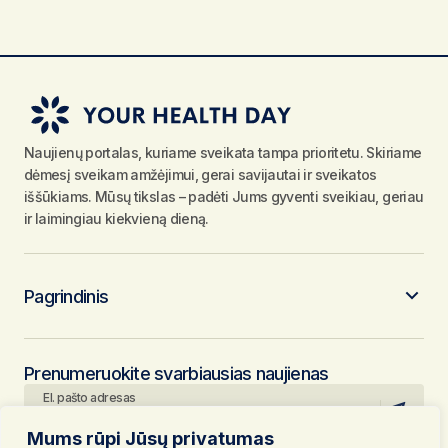
Naujienų portalas, kuriame sveikata tampa prioritetu. Skiriame
dėmesį sveikam amžėjimui, gerai savijautai ir sveikatos
iššūkiams. Mūsų tikslas – padėti Jums gyventi sveikiau, geriau
ir laimingiau kiekvieną dieną.
Pagrindinis
Prenumeruokite svarbiausias naujienas
El. pašto adresas
Mums rūpi Jūsų privatumas